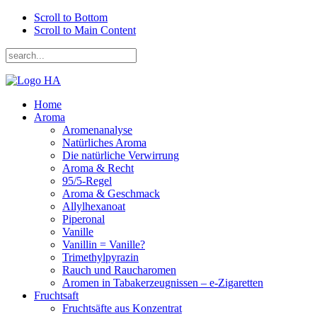
Scroll to Bottom
Scroll to Main Content
Home
Aroma
Aromenanalyse
Natürliches Aroma
Die natürliche Verwirrung
Aroma & Recht
95/5-Regel
Aroma & Geschmack
Allylhexanoat
Piperonal
Vanille
Vanillin = Vanille?
Trimethylpyrazin
Rauch und Raucharomen
Aromen in Tabakerzeugnissen – e-Zigaretten
Fruchtsaft
Fruchtsäfte aus Konzentrat